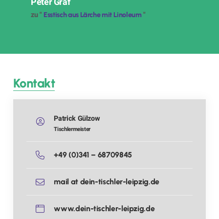
Peter Gräf
zu "
"
Esstisch aus Lärche mit Linoleum
Kontakt
Patrick Gülzow
Tischlermeister
+49 (0)341 – 68709845
mail at dein-tischler-leipzig.de
www.dein-tischler-leipzig.de